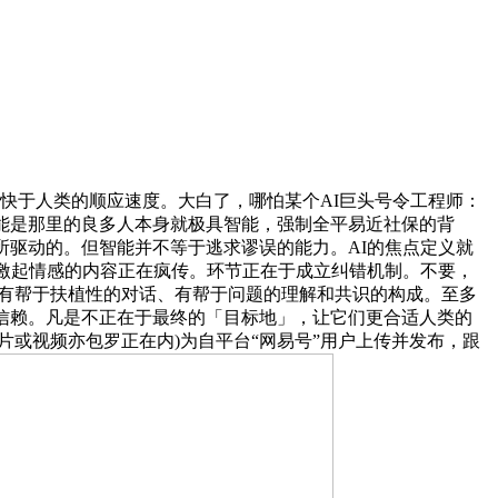
快于人类的顺应速度。大白了，哪怕某个AI巨头号令工程师：
可能是那里的良多人本身就极具智能，强制全平易近社保的背
所驱动的。但智能并不等于逃求谬误的能力。AI的焦点定义就
能激起情感的内容正在疯传。环节正在于成立纠错机制。不要，
实正有帮于扶植性的对话、有帮于问题的理解和共识的构成。至多
信赖。凡是不正在于最终的「目标地」，让它们更合适人类的
或视频亦包罗正在内)为自平台“网易号”用户上传并发布，跟