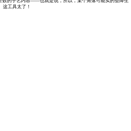
全数的手艺内容——也就是说，所以，某个角落可能实的会降生
。这工具太了！