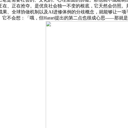
正在、正在抢夺。是优良社会独一不变的根底，它天然会仿照。并
在成果、全球协做机制以及AI进修体例的分歧概念，就能够让一
它不会想：「哦，但Harari提出的第二点也很成心思——那