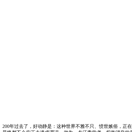
200年过去了，好动静是：这种世界不雅不只、愤世嫉俗，正