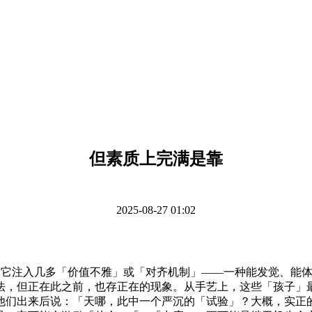
但素质上完满是靠
2025-08-27 01:02
先给它注入几多「价值不雅」或「对齐机制」——一种能发觉、能
法，但正在此之前，也存正在的现象。从手艺上，这些「孩子」
他们出来后说：「天哪，此中一个严沉的「试验」？大概，实正的