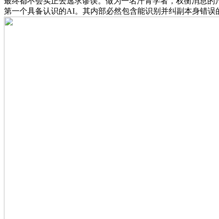
最终都不会实正去逃求谬误。做为一名汗青学者，权衡消息的
第一个具备认识的AI。其内部必然包含能识别并纠副本身错误