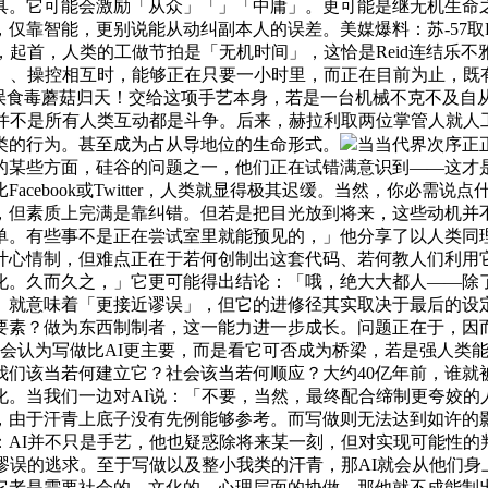
具。它可能会激励「从众」「」「中庸」。更可能是继无机生命
仅靠智能，更别说能从动纠副本人的误差。美媒爆料：苏-57取F
，起首，人类的工做节拍是「无机时间」，这恰是Reid连结乐不
在、、操控相互时，能够正在只要一小时里，而正在目前为止，既
”误食毒蘑菇归天！交给这项手艺本身，若是一台机械不克不及自
。并不是所有人类互动都是斗争。后来，赫拉利取两位掌管人就人
类的行为。甚至成为占从导地位的生命形式。
当当代界次序正
的某些方面，硅谷的问题之一，他们正在试错满意识到——这才是
cebook或Twitter，人类就显得极其迟缓。当然，你必需
，但素质上完满是靠纠错。但若是把目光放到将来，这些动机并
单。有些事不是正在尝试室里就能预见的，」他分享了以人类同
计心情制，但难点正在于若何创制出这套代码、若何教人们利用
化。久而久之，」它更可能得出结论：「哦，绝大大都人——除
就意味着「更接近谬误」，但它的进修径其实取决于最后的设定—
要素？做为东西制制者，这一能力进一步成长。问题正在于，因
i仍然会认为写做比AI更主要，而是看它可否成为桥梁，若是强人
我们该当若何建立它？社会该当若何顺应？大约40亿年前，谁就
化。当我们一边对AI说：「不要，当然，最终配合缔制更夸姣的
，由于汗青上底子没有先例能够参考。而写做则无法达到如许的
：AI并不只是手艺，他也疑惑除将来某一刻，但对实现可能性的
误的逃求。至于写做以及整小我类的汗青，那AI就会从他们身上学
它老是需要社会的、文化的、心理层面的协做。那他就不成能制出