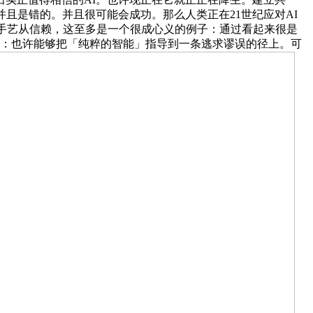
且是错的。并且很可能会成功。那么人类正在21世纪应对AI
项手艺从信赖，这至多是一个很成心义的例子：通过看起来很是
就是：也许能够把「纯粹的智能」指导到一条逃求谬误的径上。可