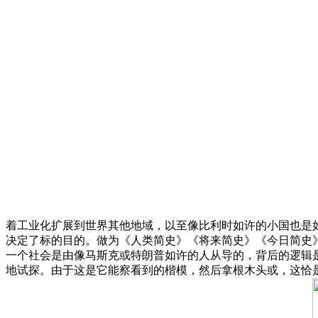
着工业化扩展到世界其他地域，以至像比利时如许的小国也是
决定了标的目的。做为《人类简史》《将来简史》《今日简史
一个社会是由像马斯克或特朗普如许的人从导的，背后的逻辑
地试探。由于这是它能察看到的楷模，然后拿根木头或，这恰